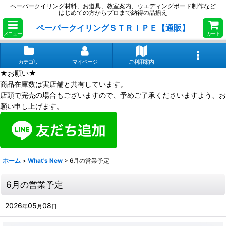
ペーパークイリング材料、お道具、教室案内、ウエディングボード制作など
はじめての方からプロまで納得の品揃え
ペーパークイリングＳＴＲＩＰＥ【通販】
メニュー
カート
カテゴリ
マイページ
ご利用案内
★お願い★
商品在庫数は実店舗と共有しています。
店頭で完売の場合もございますので、予めご了承くださいますよう、お
願い申し上げます。
ホーム
>
What's New
>
6月の営業予定
6月の営業予定
2026
05
08
年
月
日