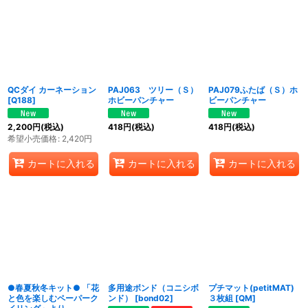
QCダイ カーネーション
PAJ063 ツリー（Ｓ）
PAJ079ふたば（Ｓ）ホ
[
Q188
]
ホビーパンチャー
ビーパンチャー
2,200
円
(税込)
418
円
(税込)
418
円
(税込)
希望小売価格
:
2,420
円
カートに入れる
カートに入れる
カートに入れる
●春夏秋冬キット● 「花
多用途ボンド（コニシボ
プチマット(petitMAT)
と色を楽しむペーパーク
ンド）
[
bond02
]
３枚組
[
QM
]