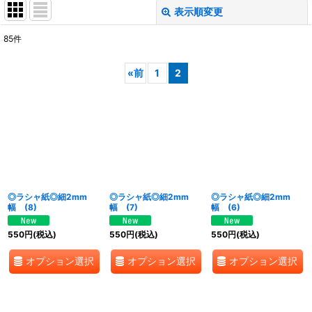
表示順変更
閉じる
85
件
表示数
:
«
前
1
2
並び順
:
絞り込む
◎ラシャ紙◎細2mm
◎ラシャ紙◎細2mm
◎ラシャ紙◎細2mm
幅 (8)
幅 (7)
幅 (6)
550
円
(税込)
550
円
(税込)
550
円
(税込)
オプション選択
オプション選択
オプション選択