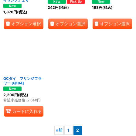
イリング」より
242
円
(税込)
198
円
(税込)
1,870
円
(税込)
オプション選択
オプション選択
オプション選択
QCダイ フリンジフラ
ワー
[
Q184
]
2,200
円
(税込)
希望小売価格
:
2,640
円
カートに入れる
«
前
1
2