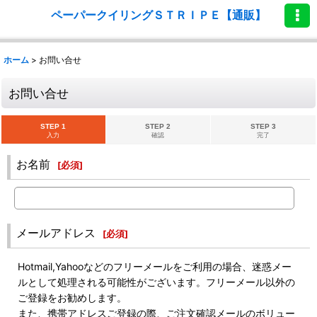
ペーパークイリングＳＴＲＩＰＥ【通販】
ホーム
>
お問い合せ
お問い合せ
STEP 1
STEP 2
STEP 3
入力
確認
完了
お名前
[
必須
]
メールアドレス
[
必須
]
Hotmail,Yahooなどのフリーメールをご利用の場合、迷惑メー
ルとして処理される可能性がございます。フリーメール以外の
ご登録をお勧めします。
また、携帯アドレスご登録の際、ご注文確認メールのボリュー