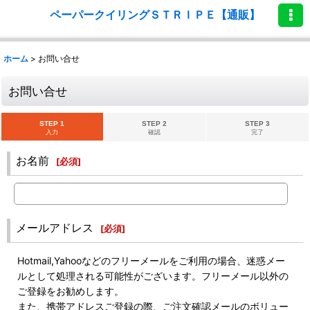
ペーパークイリングＳＴＲＩＰＥ【通販】
ホーム
>
お問い合せ
お問い合せ
STEP 1
STEP 2
STEP 3
入力
確認
完了
お名前
[
必須
]
メールアドレス
[
必須
]
Hotmail,Yahooなどのフリーメールをご利用の場合、迷惑メー
ルとして処理される可能性がございます。フリーメール以外の
ご登録をお勧めします。
また、携帯アドレスご登録の際、ご注文確認メールのボリュー