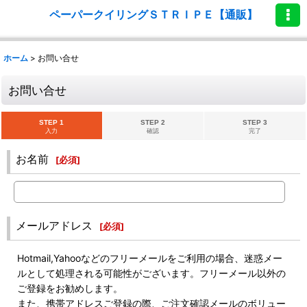
ペーパークイリングＳＴＲＩＰＥ【通販】
ホーム
>
お問い合せ
お問い合せ
STEP 1
STEP 2
STEP 3
入力
確認
完了
お名前
[
必須
]
メールアドレス
[
必須
]
Hotmail,Yahooなどのフリーメールをご利用の場合、迷惑メー
ルとして処理される可能性がございます。フリーメール以外の
ご登録をお勧めします。
また、携帯アドレスご登録の際、ご注文確認メールのボリュー