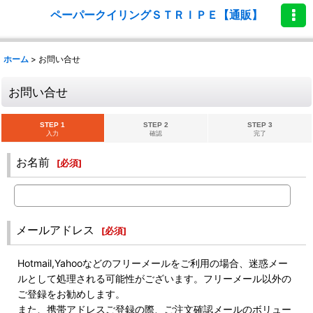
ペーパークイリングＳＴＲＩＰＥ【通販】
ホーム
>
お問い合せ
お問い合せ
STEP 1
STEP 2
STEP 3
入力
確認
完了
お名前
[
必須
]
メールアドレス
[
必須
]
Hotmail,Yahooなどのフリーメールをご利用の場合、迷惑メー
ルとして処理される可能性がございます。フリーメール以外の
ご登録をお勧めします。
また、携帯アドレスご登録の際、ご注文確認メールのボリュー