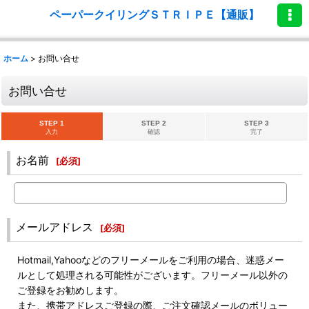
ペーパークイリングＳＴＲＩＰＥ【通販】
ホーム
>
お問い合せ
お問い合せ
STEP 1
STEP 2
STEP 3
入力
確認
完了
お名前
[
必須
]
メールアドレス
[
必須
]
Hotmail,Yahooなどのフリーメールをご利用の場合、迷惑メー
ルとして処理される可能性がございます。フリーメール以外の
ご登録をお勧めします。
また、携帯アドレスご登録の際、ご注文確認メールのボリュー