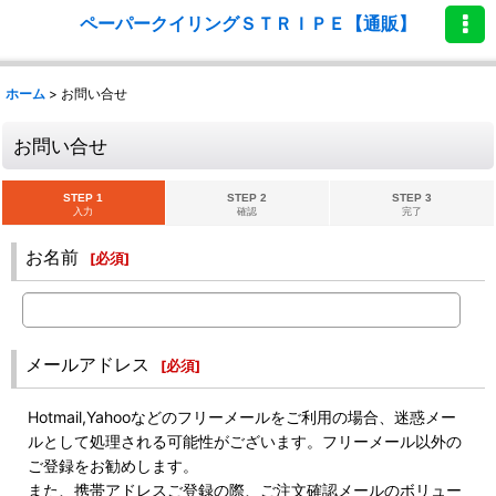
ペーパークイリングＳＴＲＩＰＥ【通販】
ホーム
>
お問い合せ
お問い合せ
STEP 1
STEP 2
STEP 3
入力
確認
完了
お名前
[
必須
]
メールアドレス
[
必須
]
Hotmail,Yahooなどのフリーメールをご利用の場合、迷惑メー
ルとして処理される可能性がございます。フリーメール以外の
ご登録をお勧めします。
また、携帯アドレスご登録の際、ご注文確認メールのボリュー