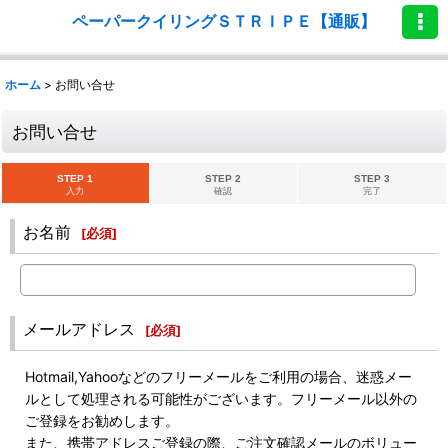
ペーパークイリングＳＴＲＩＰＥ【通販】
ホーム
>
お問い合せ
お問い合せ
STEP 1
STEP 2
STEP 3
入力
確認
完了
お名前
[
必須
]
メールアドレス
[
必須
]
Hotmail,Yahooなどのフリーメールをご利用の場合、迷惑メー
ルとして処理される可能性がございます。フリーメール以外の
ご登録をお勧めします。
また、携帯アドレスご登録の際、ご注文確認メールのボリュー