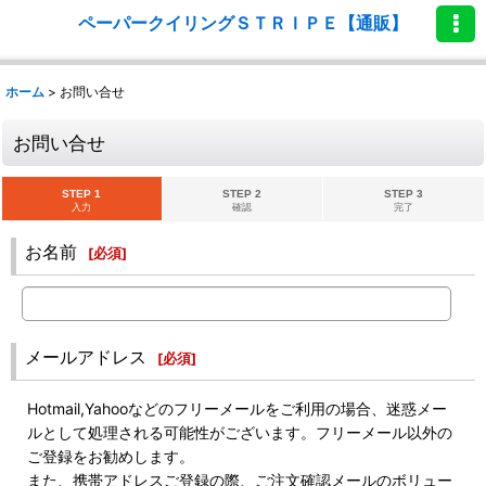
ペーパークイリングＳＴＲＩＰＥ【通販】
ホーム
>
お問い合せ
お問い合せ
STEP 1
STEP 2
STEP 3
入力
確認
完了
お名前
[
必須
]
メールアドレス
[
必須
]
Hotmail,Yahooなどのフリーメールをご利用の場合、迷惑メー
ルとして処理される可能性がございます。フリーメール以外の
ご登録をお勧めします。
また、携帯アドレスご登録の際、ご注文確認メールのボリュー