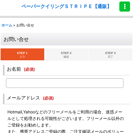
ペーパークイリングＳＴＲＩＰＥ【通販】
ホーム
>
お問い合せ
お問い合せ
STEP 1
STEP 2
STEP 3
入力
確認
完了
お名前
[
必須
]
メールアドレス
[
必須
]
Hotmail,Yahooなどのフリーメールをご利用の場合、迷惑メー
ルとして処理される可能性がございます。フリーメール以外の
ご登録をお勧めします。
また、携帯アドレスご登録の際、ご注文確認メールのボリュー