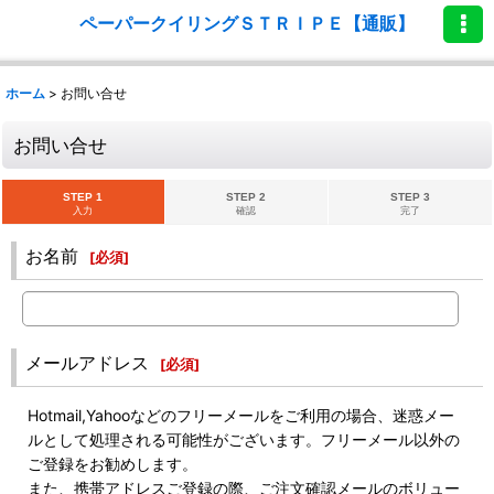
ペーパークイリングＳＴＲＩＰＥ【通販】
ホーム
>
お問い合せ
お問い合せ
STEP 1
STEP 2
STEP 3
入力
確認
完了
お名前
[
必須
]
メールアドレス
[
必須
]
Hotmail,Yahooなどのフリーメールをご利用の場合、迷惑メー
ルとして処理される可能性がございます。フリーメール以外の
ご登録をお勧めします。
また、携帯アドレスご登録の際、ご注文確認メールのボリュー