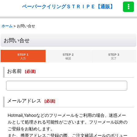
ペーパークイリングＳＴＲＩＰＥ【通販】
ホーム
>
お問い合せ
お問い合せ
STEP 1
STEP 2
STEP 3
入力
確認
完了
お名前
[
必須
]
メールアドレス
[
必須
]
Hotmail,Yahooなどのフリーメールをご利用の場合、迷惑メー
ルとして処理される可能性がございます。フリーメール以外の
ご登録をお勧めします。
また、携帯アドレスご登録の際、ご注文確認メールのボリュー