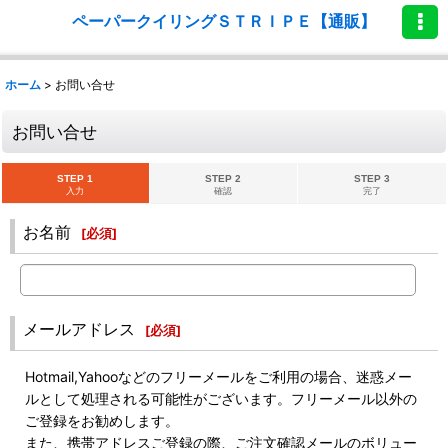
ペーパークイリングＳＴＲＩＰＥ【通販】
ホーム
>
お問い合せ
お問い合せ
STEP 1
STEP 2
STEP 3
入力
確認
完了
お名前
[
必須
]
メールアドレス
[
必須
]
Hotmail,Yahooなどのフリーメールをご利用の場合、迷惑メー
ルとして処理される可能性がございます。フリーメール以外の
ご登録をお勧めします。
また、携帯アドレスご登録の際、ご注文確認メールのボリュー