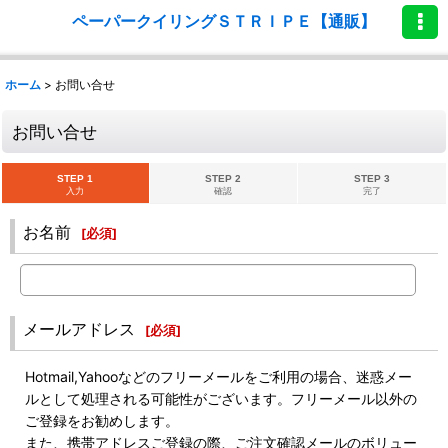
ペーパークイリングＳＴＲＩＰＥ【通販】
ホーム
>
お問い合せ
お問い合せ
STEP 1
STEP 2
STEP 3
入力
確認
完了
お名前
[
必須
]
メールアドレス
[
必須
]
Hotmail,Yahooなどのフリーメールをご利用の場合、迷惑メー
ルとして処理される可能性がございます。フリーメール以外の
ご登録をお勧めします。
また、携帯アドレスご登録の際、ご注文確認メールのボリュー