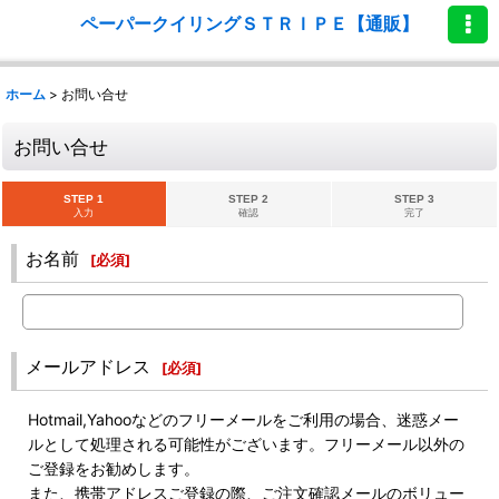
ペーパークイリングＳＴＲＩＰＥ【通販】
ホーム
>
お問い合せ
お問い合せ
STEP 1
STEP 2
STEP 3
入力
確認
完了
お名前
[
必須
]
メールアドレス
[
必須
]
Hotmail,Yahooなどのフリーメールをご利用の場合、迷惑メー
ルとして処理される可能性がございます。フリーメール以外の
ご登録をお勧めします。
また、携帯アドレスご登録の際、ご注文確認メールのボリュー