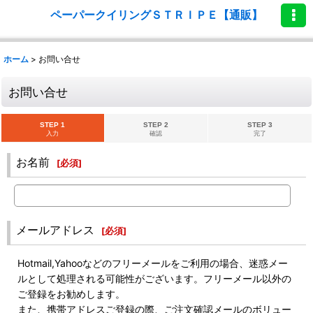
ペーパークイリングＳＴＲＩＰＥ【通販】
ホーム
>
お問い合せ
お問い合せ
STEP 1
STEP 2
STEP 3
入力
確認
完了
お名前
[
必須
]
メールアドレス
[
必須
]
Hotmail,Yahooなどのフリーメールをご利用の場合、迷惑メー
ルとして処理される可能性がございます。フリーメール以外の
ご登録をお勧めします。
また、携帯アドレスご登録の際、ご注文確認メールのボリュー