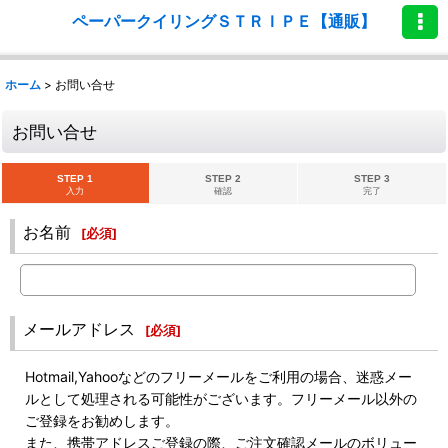
ペーパークイリングＳＴＲＩＰＥ【通販】
ホーム
>
お問い合せ
お問い合せ
STEP 1
STEP 2
STEP 3
入力
確認
完了
お名前
[
必須
]
メールアドレス
[
必須
]
Hotmail,Yahooなどのフリーメールをご利用の場合、迷惑メー
ルとして処理される可能性がございます。フリーメール以外の
ご登録をお勧めします。
また、携帯アドレスご登録の際、ご注文確認メールのボリュー