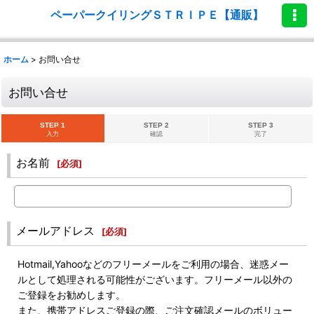
ペーパークイリングＳＴＲＩＰＥ【通販】
ホーム
>
お問い合せ
お問い合せ
STEP 1
STEP 2
STEP 3
入力
確認
完了
お名前
[
必須
]
メールアドレス
[
必須
]
Hotmail,Yahooなどのフリーメールをご利用の場合、迷惑メー
ルとして処理される可能性がございます。フリーメール以外の
ご登録をお勧めします。
また、携帯アドレスご登録の際、ご注文確認メールのボリュー