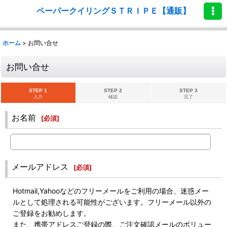
ペーパークイリングＳＴＲＩＰＥ【通販】
ホーム
>
お問い合せ
お問い合せ
STEP 1
STEP 2
STEP 3
入力
確認
完了
お名前
[
必須
]
メールアドレス
[
必須
]
Hotmail,Yahooなどのフリーメールをご利用の場合、迷惑メー
ルとして処理される可能性がございます。フリーメール以外の
ご登録をお勧めします。
また、携帯アドレスご登録の際、ご注文確認メールのボリュー