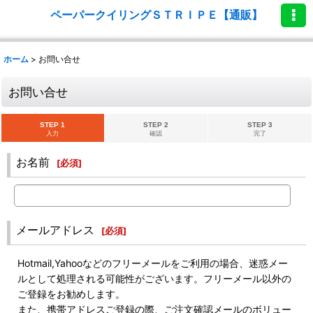
ペーパークイリングＳＴＲＩＰＥ【通販】
ホーム
>
お問い合せ
お問い合せ
STEP 1
STEP 2
STEP 3
入力
確認
完了
お名前
[
必須
]
メールアドレス
[
必須
]
Hotmail,Yahooなどのフリーメールをご利用の場合、迷惑メー
ルとして処理される可能性がございます。フリーメール以外の
ご登録をお勧めします。
また、携帯アドレスご登録の際、ご注文確認メールのボリュー