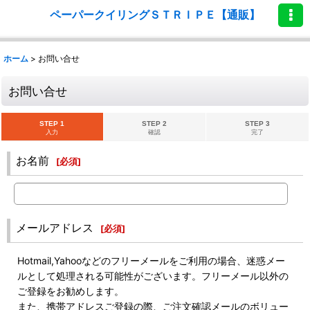
ペーパークイリングＳＴＲＩＰＥ【通販】
ホーム
>
お問い合せ
お問い合せ
STEP 1
STEP 2
STEP 3
入力
確認
完了
お名前
[
必須
]
メールアドレス
[
必須
]
Hotmail,Yahooなどのフリーメールをご利用の場合、迷惑メー
ルとして処理される可能性がございます。フリーメール以外の
ご登録をお勧めします。
また、携帯アドレスご登録の際、ご注文確認メールのボリュー