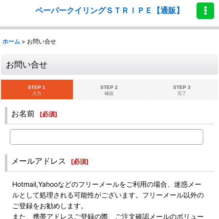
ペーパークイリングＳＴＲＩＰＥ【通販】
ホーム
>
お問い合せ
お問い合せ
STEP 1
STEP 2
STEP 3
入力
確認
完了
お名前
[
必須
]
メールアドレス
[
必須
]
Hotmail,Yahooなどのフリーメールをご利用の場合、迷惑メー
ルとして処理される可能性がございます。フリーメール以外の
ご登録をお勧めします。
また、携帯アドレスご登録の際、ご注文確認メールのボリュー