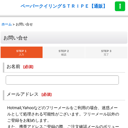
ペーパークイリングＳＴＲＩＰＥ【通販】
ホーム
>
お問い合せ
お問い合せ
STEP 1
STEP 2
STEP 3
入力
確認
完了
お名前
[
必須
]
メールアドレス
[
必須
]
Hotmail,Yahooなどのフリーメールをご利用の場合、迷惑メー
ルとして処理される可能性がございます。フリーメール以外の
ご登録をお勧めします。
また、携帯アドレスご登録の際、ご注文確認メールのボリュー