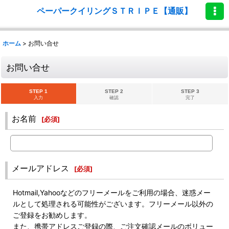
ペーパークイリングＳＴＲＩＰＥ【通販】
ホーム
>
お問い合せ
お問い合せ
STEP 1
STEP 2
STEP 3
入力
確認
完了
お名前
[
必須
]
メールアドレス
[
必須
]
Hotmail,Yahooなどのフリーメールをご利用の場合、迷惑メー
ルとして処理される可能性がございます。フリーメール以外の
ご登録をお勧めします。
また、携帯アドレスご登録の際、ご注文確認メールのボリュー