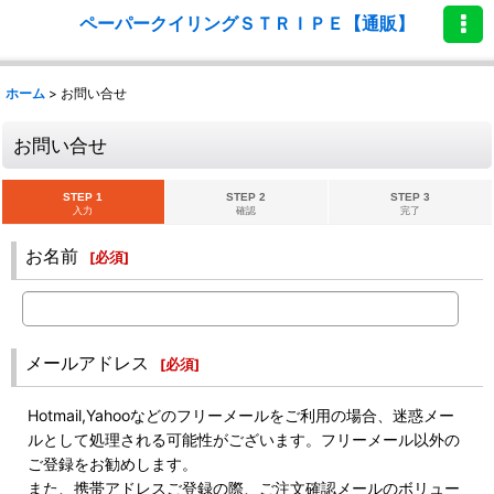
ペーパークイリングＳＴＲＩＰＥ【通販】
ホーム
>
お問い合せ
お問い合せ
STEP 1
STEP 2
STEP 3
入力
確認
完了
お名前
[
必須
]
メールアドレス
[
必須
]
Hotmail,Yahooなどのフリーメールをご利用の場合、迷惑メー
ルとして処理される可能性がございます。フリーメール以外の
ご登録をお勧めします。
また、携帯アドレスご登録の際、ご注文確認メールのボリュー