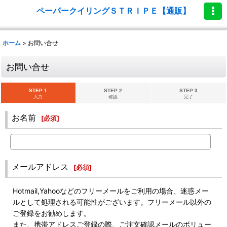
ペーパークイリングＳＴＲＩＰＥ【通販】
ホーム
>
お問い合せ
お問い合せ
STEP 1
STEP 2
STEP 3
入力
確認
完了
お名前
[
必須
]
メールアドレス
[
必須
]
Hotmail,Yahooなどのフリーメールをご利用の場合、迷惑メー
ルとして処理される可能性がございます。フリーメール以外の
ご登録をお勧めします。
また、携帯アドレスご登録の際、ご注文確認メールのボリュー