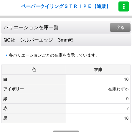
ペーパークイリングＳＴＲＩＰＥ【通販】
バリエーション在庫一覧
戻る
QC社 シルバーエッジ 3mm幅
各バリエーションごとの在庫を表示しています。
色
在庫
白
16
アイボリー
在庫わずか
緑
9
赤
7
黒
18