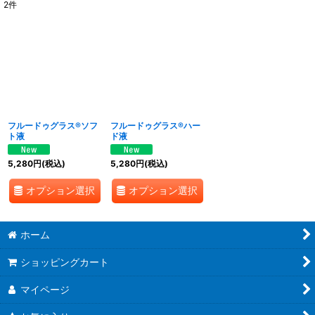
2
件
サブカテゴリ
:
表示数
:
並び順
:
フルードゥグラス®ソフ
フルードゥグラス®ハー
絞り込む
ト液
ド液
5,280
円
(税込)
5,280
円
(税込)
オプション選択
オプション選択
ホーム
ショッピングカート
マイページ