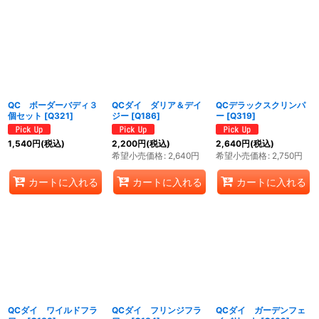
QC ボーダーバディ３
QCダイ ダリア＆デイ
QCデラックスクリンパ
個セット
[
Q321
]
ジー
[
Q186
]
ー
[
Q319
]
1,540
円
(税込)
2,200
円
(税込)
2,640
円
(税込)
希望小売価格
:
2,640
円
希望小売価格
:
2,750
円
カートに入れる
カートに入れる
カートに入れる
QCダイ ワイルドフラ
QCダイ フリンジフラ
QCダイ ガーデンフェ