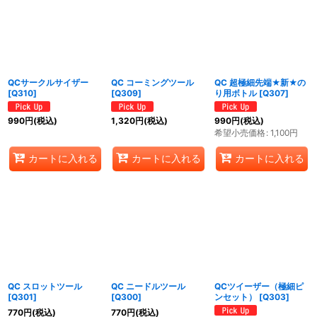
QCサークルサイザー
QC コーミングツール
QC 超極細先端★新★の
[
Q310
]
[
Q309
]
り用ボトル
[
Q307
]
990
円
(税込)
1,320
円
(税込)
990
円
(税込)
希望小売価格
:
1,100
円
カートに入れる
カートに入れる
カートに入れる
QC スロットツール
QC ニードルツール
QCツイーザー（極細ピ
[
Q301
]
[
Q300
]
ンセット）
[
Q303
]
770
円
(税込)
770
円
(税込)