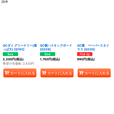
26
件
表示数
:
並び順
:
絞り込む
QCダイ グリーナリー(葉
QC製ハスキングボード
QC製 ペーパースタイ
っぱ大)
[
Q193
]
[
Q326
]
ラス
[
Q330
]
2,200
円
(税込)
1,760
円
(税込)
990
円
(税込)
希望小売価格
:
2,420
円
カートに入れる
カートに入れる
カートに入れる