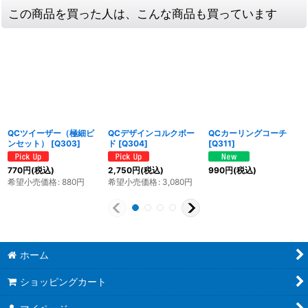
この商品を買った人は、こんな商品も買っています
QCツイーザー（極細ピ
QCデザインコルクボー
QCカーリングコーチ
ンセット）
[
Q303
]
ド
[
Q304
]
[
Q311
]
770
円
(税込)
2,750
円
(税込)
990
円
(税込)
希望小売価格
:
880
円
希望小売価格
:
3,080
円
ホーム
ショッピングカート