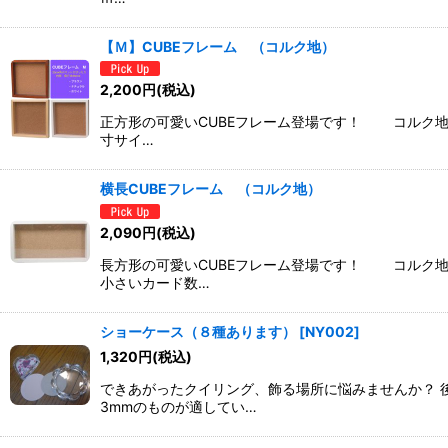
【Ｍ】CUBEフレーム （コルク地）
2,200
円
(税込)
正方形の可愛いCUBEフレーム登場です！ コルク
寸サイ…
横長CUBEフレーム （コルク地）
2,090
円
(税込)
長方形の可愛いCUBEフレーム登場です！ コル
小さいカード数…
ショーケース（８種あります）
[
NY002
]
1,320
円
(税込)
できあがったクイリング、飾る場所に悩みませんか？ 
3mmのものが適してい…