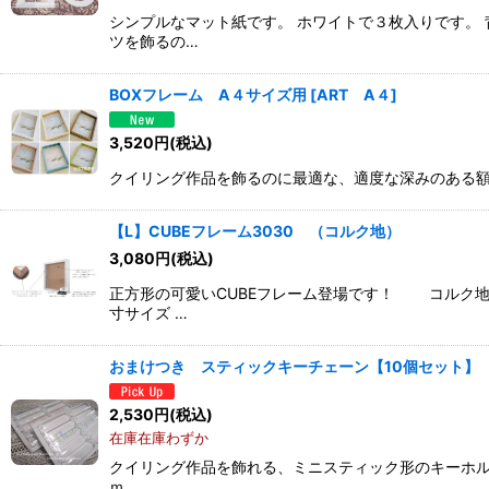
シンプルなマット紙です。 ホワイトで３枚入りです。
ツを飾るの…
BOXフレーム A４サイズ用
[
ART A４
]
3,520
円
(税込)
クイリング作品を飾るのに最適な、適度な深みのある額で
【L】CUBEフレーム3030 （コルク地）
3,080
円
(税込)
正方形の可愛いCUBEフレーム登場です！ コルク
寸サイズ …
おまけつき スティックキーチェーン【10個セット】
2,530
円
(税込)
在庫在庫わずか
クイリング作品を飾れる、ミニスティック形のキーホルダー
ｍ…