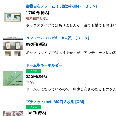
縦横自在フレーム（Ｌ版2枚収納）
[
ＢＪＮ
]
1,760
円
(税込)
在庫在庫わずか
ボックスタイプではありませんが、縦でも横でもお使いいただ
Ｎフレーム（ハガキ KG版）
[
ＢＪＮ
]
990
円
(税込)
ボックスタイプではありませんが、アンティーク調の素敵なコン
ドーム型キーホルダー
220
円
(税込)
117点
ドーム状になっているので、中少し高さのあるものを入れ
プチマット(petitMAT)３枚組
[
QM
]
198
円
(税込)