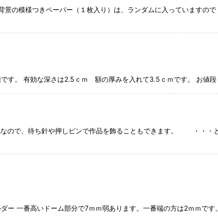
 背景の模様つきペーパー（１枚入り）は、ランダムに入っていますので
す。 有効な深さは2.5ｃｍ 額の厚みを入れて3.5ｃｍです。 お値
地なので、待ち針や押しピンで作品を飾ることもできます。 ・・・と
 一番高いドーム部分で7ｍｍ弱あります。一番端の方は2ｍｍです。 内寸