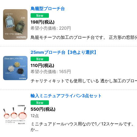
表示数
:
鳥籠型ブローチ台
並び順
:
198
円
(税込)
希望小売価格
:
220
円
鳥籠モチーフの加工のブローチ台です。 正方形の窓部分
25mmブローチ台【3色より選択】
110
円
(税込)
希望小売価格
:
165
円
チャリティキットでも使用している 透かし加工のブローチ
輸入ミニチュアフライパン3点セット
550
円
(税込)
12点
ミニチュアドールハウス用なので1／12スケールです。
か…