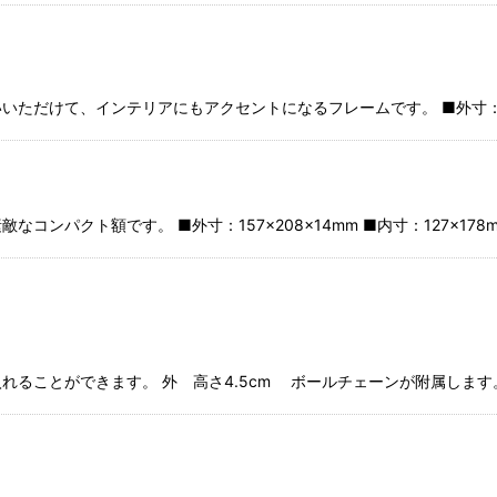
けて、インテリアにもアクセントになるフレームです。 ■外寸：330 x 
パクト額です。 ■外寸：157×208×14mm ■内寸：127×178mm
ることができます。 外 高さ4.5cm ボールチェーンが附属します