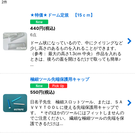
2
件
サブカテゴリ
:
★特価★ドーム定規 【15ｃｍ】
表示数
:
440
円
(税込)
6点
並び順
:
ドーム状になっているので、中にクイリングなど
少し高さのあるものを入れることができます。
（参考： 最大の高さ1.3cm 中央） 作品を入れる
絞り込む
ときは、後ろの蓋を開けるだけで取っても簡単♪
…
極細ツール先端保護用キャップ
550
円
(税込)
日名子先生 極細スロットツール、または、ＳＡ
ＶＶＹＴＯＯＬに使える先端保護用キャップで
す。 ＊そのほかのツールにはフィットしませんの
でご注意ください。 繊細な極細ツールの先端を保
護できるだけは…