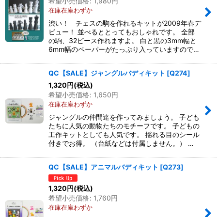
希望小売価格
:
1,980
円
在庫在庫わずか
渋い！ チェスの駒を作れるキットが2009年春デ
ビュー！ 並べるととってもおしゃれです。 全部
の駒、32ピース作れますよ。 白と黒の3mm幅と
6mm幅のペーパーがたっぷり入っていますので…
QC【SALE】ジャングルバディキット
[
Q274
]
1,320
円
(税込)
希望小売価格
:
1,650
円
在庫在庫わずか
ジャングルの仲間達を作ってみましょう。 子ども
たちに人気の動物たちのモチーフです。 子どもの
工作キットとしても人気です。 揺れる目のシール
付きでお得。 （台紙などは付属しません。） …
QC【SALE】アニマルバディキット
[
Q273
]
1,320
円
(税込)
希望小売価格
:
1,760
円
在庫在庫わずか