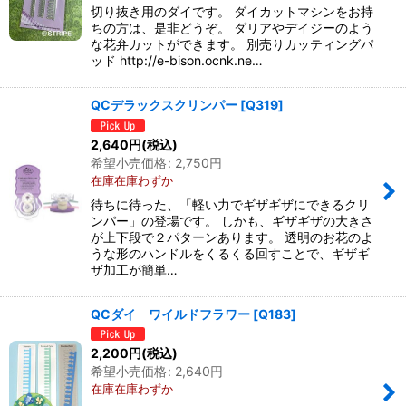
切り抜き用のダイです。 ダイカットマシンをお持
ちの方は、是非どうぞ。 ダリアやデイジーのよう
な花弁カットができます。 別売りカッティングパ
ッド http://e-bison.ocnk.ne…
QCデラックスクリンパー
[
Q319
]
2,640
円
(税込)
希望小売価格
:
2,750
円
在庫在庫わずか
待ちに待った、「軽い力でギザギザにできるクリ
ンパー」の登場です。 しかも、ギザギザの大きさ
が上下段で２パターンあります。 透明のお花のよ
うな形のハンドルをくるくる回すことで、ギザギ
ザ加工が簡単…
QCダイ ワイルドフラワー
[
Q183
]
2,200
円
(税込)
希望小売価格
:
2,640
円
在庫在庫わずか