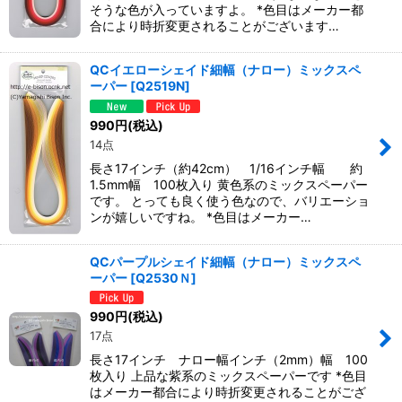
そうな色が入っていますよ。 *色目はメーカー都
合により時折変更されることがございます…
QCイエローシェイド細幅（ナロー）ミックスペ
ーパー
[
Q2519N
]
990
円
(税込)
14点
長さ17インチ（約42cm） 1/16インチ幅 約
1.5mm幅 100枚入り 黄色系のミックスペーパー
です。 とっても良く使う色なので、バリエーショ
ンが嬉しいですね。 *色目はメーカー…
QCパープルシェイド細幅（ナロー）ミックスペ
ーパー
[
Q2530Ｎ
]
990
円
(税込)
17点
長さ17インチ ナロー幅インチ（2mm）幅 100
枚入り 上品な紫系のミックスペーパーです *色目
はメーカー都合により時折変更されることがござ