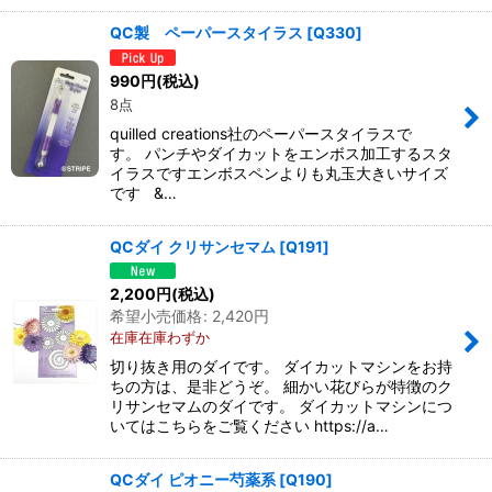
QC製 ペーパースタイラス
[
Q330
]
990
円
(税込)
8点
quilled creations社のペーパースタイラスで
す。 パンチやダイカットをエンボス加工するスタ
イラスですエンボスペンよりも丸玉大きいサイズ
です &…
QCダイ クリサンセマム
[
Q191
]
2,200
円
(税込)
希望小売価格
:
2,420
円
在庫在庫わずか
切り抜き用のダイです。 ダイカットマシンをお持
ちの方は、是非どうぞ。 細かい花びらが特徴のク
リサンセマムのダイです。 ダイカットマシンにつ
いてはこちらをご覧ください https://a…
QCダイ ピオニー芍薬系
[
Q190
]