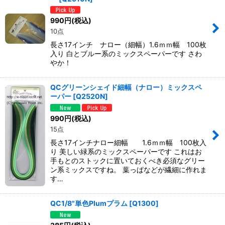
990
円
(税込)
10点
長さ17インチ ナロー（細幅）1.6ｍｍ幅 100枚
入り 白とブルー系のミックスペーパーです さわ
やか！
QCグリーンシェイド細幅（ナロー）ミックスペ
ーパー
[
Q2520N
]
990
円
(税込)
15点
長さ17インチナロー細幅 1.6ｍｍ幅 100枚入
り 美しい緑系のミックスペーパーです これはお
手もとのストックに置いておくべき必須なグリー
ン系ミックスですね。 葉っぱなどが繊細に作れま
す…
QC1/8"単色Plumプラム
[
Q1300
]