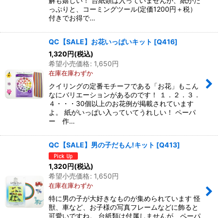
解も嬉しい！ 台紙類は入っていませんが、紙がた
っぷりと、コーミングツール(定価1200円＋税）
付きでお得で…
QC【SALE】お花いっぱいキット
[
Q416
]
1,320
円
(税込)
希望小売価格
:
1,650
円
在庫在庫わずか
クイリングの定番モチーフである「お花」もこん
なにバリエーションがあるのです！ １．２．３．
４・・・30個以上のお花例が掲載されています
よ。 紙がいっぱい入っていてうれしい！ ペーパ
ー 作…
QC【SALE】男の子だもん!キット
[
Q413
]
1,320
円
(税込)
希望小売価格
:
1,650
円
在庫在庫わずか
特に男の子が大好きなものが集められています 怪
獣、車など、お子様の写真フレームなどに飾ると
可愛いですね。 台紙類は付属しませんが、ペーパ