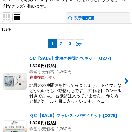
利なグッズが揃います。
表示順変更
閉じる
152
件
サブカテゴリ
:
1
2
3
次
»
表示数
:
QC【SALE】北極の仲間たちキット
[
Q277
]
1,320
円
(税込)
並び順
:
希望小売価格
:
1,760
円
在庫在庫わずか
絞り込む
北極のの仲間達を作ってみましょう。 セイウチな
どかわいらしい動物たちです。 揺れる目のシール
付きでお得。 台紙類は入っていません。 作り方
と紙がたっぷり目に入っています。 ペ…
ＱＣ【SALE】フォレストバディキット
[
Q276
]
1,320
円
(税込)
希望小売価格
:
1,760
円