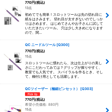
770
円
(税込)
13点
初めてでも簡単！スロットツールは先の切れ目に
紙をはさみます。 切れ目が太すぎないのでしっか
りはさめます。 はじめてさんやお子さんに試して
いただきたいツール。 穴は少し大きめになります
ので、関…
QC ニードルツール
[
Q300
]
770
円
(税込)
15点
スロットツールに慣れたら、次は仕上がりの美し
さにこだわってみては？グリップが握りやすく、
教室でも人気です。 スパイラルを作るとき、そし
て、糊付け用としても活躍します。
QCツイーザー（極細ピンセット）
[
Q303
]
770
円
(税込)
希望小売価格
:
880
円
15点