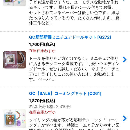
子ども達が喜びそうな、ユーモラスな動物が作れ
るキットです。 揺れる目のシール付きでお得。
セットされているペーパーは優しい色です。 紙は
たっぷり入っているので、たくさん作れます。 夏
休工作など…
QC新郎新婦ミニチュアドールキット
[
Q272
]
1,760
円
(税込)
在庫在庫わずか
ドールを作りたい方だけでなく、ミニチュア作り
に活きるテクニック満載です。 可愛いウエディン
グドール、ぜひお試しください。 今までミニチュ
アにトライしたことの無い方にも、お勧めしま
す。 ペーパ…
QC【SALE】コーミングキット
[
Q261
]
1,870
円
(税込)
希望小売価格
:
2,310
円
在庫在庫わずか
クイリングの幅が広がる応用テクニック「コーミ
ング」が学べます。 特製コームと分かりやすい図