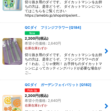
切り抜き用のダイです。 ダイカットマシンをお持
ちの方は、是非どうぞ。 ダイカットマシンについ
てはこちらをご覧ください
https://ameblo.jp/shopstripe/ent…
QCダイ フリンジフラワー
[
Q184
]
2,200
円
(税込)
希望小売価格
:
2,640
円
在庫在庫わずか
切り抜き用のダイです。 ダイカットマシンをお持
ちの方は、是非どうぞ。 フリンジフラワーのダ
イ！わお、こりゃ便利！ お手持ちのダイカットマ
シンによってカッティングパッドが必要な場合が
ご…
QCダイ ガーデンフェイバリット
[
Q182
]
2,200
円
(税込)
希望小売価格
:
2,640
円
在庫在庫わずか