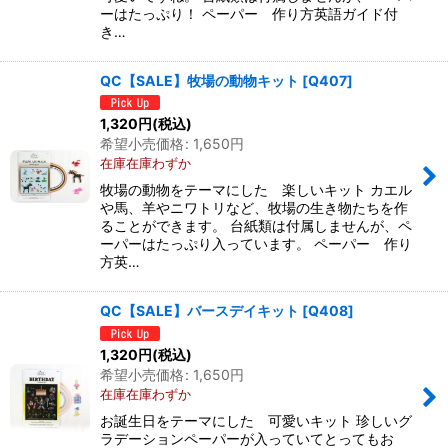
ーはたっぷり！ ペーパー 作り方英語ガイド付
き…
QC【SALE】牧場の動物キット
[
Q407
]
1,320
円
(税込)
希望小売価格
:
1,650
円
在庫在庫わずか
牧場の動物をテーマにした 楽しいキット カエル
や馬、羊やニワトリなど、牧場の生き物たちを作
ることができます。 台紙類は付属しませんが、ペ
ーパーはたっぷり入っています。 ペーパー 作り
方英…
QC【SALE】バースデイキット
[
Q408
]
1,320
円
(税込)
希望小売価格
:
1,650
円
在庫在庫わずか
お誕生日をテーマにした 可愛いキット 珍しいグ
ラデーションペーパーが入っていてとってもお