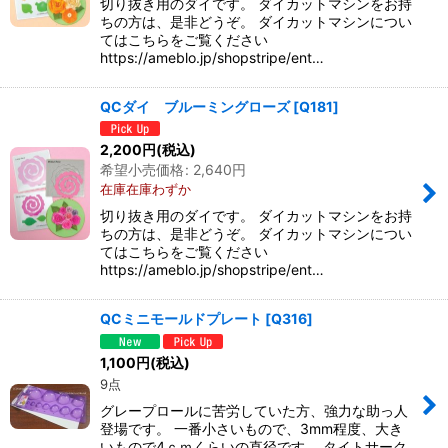
切り抜き用のダイです。 ダイカットマシンをお持
ちの方は、是非どうぞ。 ダイカットマシンについ
てはこちらをご覧ください
https://ameblo.jp/shopstripe/ent…
QCダイ ブルーミングローズ
[
Q181
]
2,200
円
(税込)
希望小売価格
:
2,640
円
在庫在庫わずか
切り抜き用のダイです。 ダイカットマシンをお持
ちの方は、是非どうぞ。 ダイカットマシンについ
てはこちらをご覧ください
https://ameblo.jp/shopstripe/ent…
QCミニモールドプレート
[
Q316
]
1,100
円
(税込)
9点
グレープロールに苦労していた方、強力な助っ人
登場です。 一番小さいもので、3mm程度、大き
いもので4ｃｍくらいの直径です。 タイトサーク