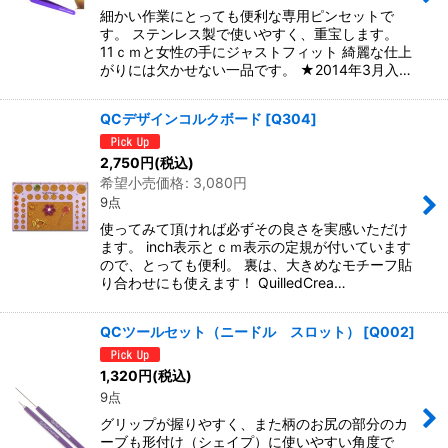
細かい作業にとっても便利な専用ピンセットで
す。 ステンレス製で使いやすく、重宝します。
11ｃｍと女性の手にジャストフィット 綺麗な仕上
がりには欠かせない一品です。 ★2014年3月入…
QCデザインコルクボード
[
Q304
]
2,750
円
(税込)
希望小売価格
:
3,080
円
9点
使ってみて頂ければ必ずその良さを実感いただけ
ます。 inch表示とｃｍ表示の定規が付いています
ので、とっても便利。 裏は、大きめなモチーフ貼
り合わせにも使えます！ QuilledCrea…
QCツールセット（ニードル スロット）
[
Q002
]
1,320
円
(税込)
9点
グリップが握りやすく、また柄のお尻の部分のカ
ーブも形付け（シェイプ）に使いやすい角度で