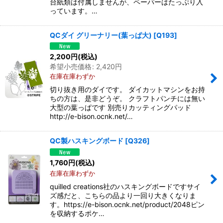
台紙類は付属しませんが、ペーパーはたっぷり入
っています。…
QCダイ グリーナリー(葉っぱ大)
[
Q193
]
2,200
円
(税込)
希望小売価格
:
2,420
円
在庫在庫わずか
切り抜き用のダイです。 ダイカットマシンをお持
ちの方は、是非どうぞ。 クラフトパンチには無い
大型の葉っぱです 別売りカッティングパッド
http://e-bison.ocnk.net/…
QC製ハスキングボード
[
Q326
]
1,760
円
(税込)
在庫在庫わずか
quilled creations社のハスキングボードですサイ
ズ感だと、こちらの品より一回り大きくなりま
す。https://e-bison.ocnk.net/product/2048ピン
を収納するポケ…