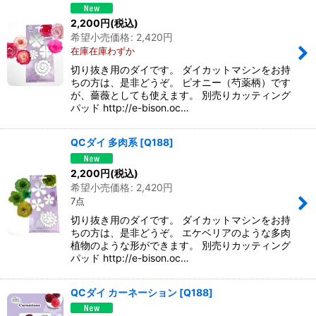
2,200
円
(税込)
希望小売価格
:
2,420
円
在庫在庫わずか
切り抜き用のダイです。 ダイカットマシンをお持
ちの方は、是非どうぞ。 ピオニー（芍薬柄）です
が、薔薇としても使えます。 別売りカッティング
パッド http://e-bison.oc…
QCダイ 多肉系
[
Q188
]
2,200
円
(税込)
希望小売価格
:
2,420
円
7点
切り抜き用のダイです。 ダイカットマシンをお持
ちの方は、是非どうぞ。 エケベリアのような多肉
植物のような形ができます。 別売りカッティング
パッド http://e-bison.oc…
QCダイ カーネーション
[
Q188
]