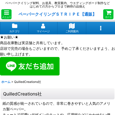
ペーパークイリング材料、お道具、教室案内、ウエディングボード制作など
はじめての方からプロまで納得の品揃え
ペーパークイリングＳＴＲＩＰＥ【通販】
メニュー
カート
カテゴリ
マイページ
ご利用案内
★お願い★
商品在庫数は実店舗と共有しています。
店頭で完売の場合もございますので、予めご了承くださいますよう、お
願い申し上げます。
ホーム
>
QuilledCreations社
QuilledCreations社
紙の質感が統一されているので、非常に巻きやすいと人気のアメリ
カ製ペーパー。
キュートで可愛いデザインのキットや、応用技などにかかせない便