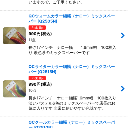
いますので、ご了承ください。
QCウォームカラー細幅（ナロー）ミックスペー
パー
[
Q2505N
]
990
円
(税込)
11点
長さ17インチ ナロー幅 1.6mm幅 100枚入
り 暖色系のミックスペーパーです
QCライターカラー細幅（ナロー）ミックスペー
パー
[
Q2515N
]
990
円
(税込)
10点
長さ17インチ ナロー細幅1.6mm幅 100枚入り
淡いパステル6色のミックスぺーパーで店長のお
気に入りです 非常に使いやすい色味です。
QCクールカラー細幅（ナロー）ミックスペーパ
ー
[
Q2510N
]