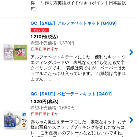
得！！ 作り方英語ガイド付き（ポイント日本語訳
付）
QC【SALE】アルファベットキット
[
Q409
]
1,210
円
(税込)
希望小売価格
:
1,320
円
在庫在庫わずか
アルファベットをテーマにした 便利なキット ウ
エディングボードや、表札なんかにも使える文字
クイリングです。 表紙は紫ですが、ペーパーはカ
ラフルにたっぷり入っています。 台紙類は含まれ
ません。 …
QC【SALE】ベビーテーマキット
[
Q401
]
1,320
円
(税込)
希望小売価格
:
1,650
円
在庫在庫わずか
赤ちゃん誕生をテーマにした 素敵なキット お子
様の写真でスクラップブッキングを楽しむならコ
レ！ ご出産祝いのフレームなどにもいいですね。