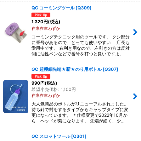
QC コーミングツール
[
Q309
]
1,320
円
(税込)
在庫在庫わずか
コーミングテクニック用のツールです。 クシ部分
に番号があるので、とっても使いやすい！ 店長も
愛用中です。 右利き用なので、左利きの方は反対
側に油性ペンなどで番号を打つと良いですよ。
QC 超極細先端★新★のり用ボトル
[
Q307
]
990
円
(税込)
希望小売価格
:
1,100
円
在庫在庫わずか
大人気商品のボトルがリニューアルされました。
待ち針で封をするタイプからキャップタイプに変
更になっています。 ＊仕様変更で2022年10月か
ら ヘッドが紫になります。 先端が細く、少…
QC スロットツール
[
Q301
]