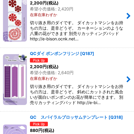
2,200
円
(税込)
希望小売価格
:
2,420
円
在庫在庫わずか
切り抜き用のダイです。 ダイカットマシンをお持
ちの方は、是非どうぞ。 カーネーションのような
八重の花ができます 別売りカッティングパッド
http://e-bison.ocnk.net…
QCダイ ポンポンフリンジ
[
Q187
]
2,200
円
(税込)
希望小売価格
:
2,640
円
在庫在庫わずか
切り抜き用のダイです。 ダイカットマシンをお持
ちの方は、是非どうぞ。 斜めにカットされた風合
いが面白いポンポンのお花が簡単にできます。 別
売りカッティングパッド http://e-bi…
QC スパイラルブロッサムテンプレート
[
Q318
]
880
円
(税込)