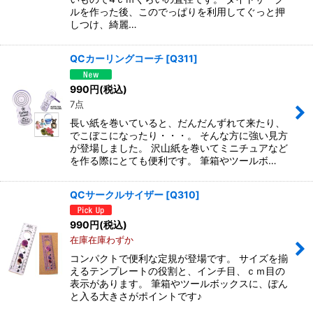
ルを作った後、このでっぱりを利用してぐっと押
しつけ、綺麗…
QCカーリングコーチ
[
Q311
]
990
円
(税込)
7点
長い紙を巻いていると、だんだんずれて来たり、
でこぼこになったり・・・。 そんな方に強い見方
が登場しました。 沢山紙を巻いてミニチュアなど
を作る際にとても便利です。 筆箱やツールボ…
QCサークルサイザー
[
Q310
]
990
円
(税込)
在庫在庫わずか
コンパクトで便利な定規が登場です。 サイズを揃
えるテンプレートの役割と、インチ目、ｃｍ目の
表示があります。 筆箱やツールボックスに、ぽん
と入る大きさがポイントです♪