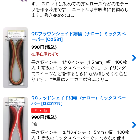
す。 スロットは初めての方やローズなどのモチー
フを作る時用です。 ニードルは中級者にお勧めし
ます。巻き始めのコ…
QCブラウンシェイド細幅（ナロー）ミックスペ
ーパー
[
Q2531
]
990
円
(税込)
在庫在庫わずか
長さ17インチ 1/16インチ（1.5mm）幅 100枚
入り 茶系のミックスペーパーです。 クイリング
でスイーツなどを作るときにも活躍しそうな色ど
りです。 *色目はメーカー都合により…
QCレッドシェイド細幅（ナロー）ミックスペー
パー
[
Q2517Ｎ
]
990
円
(税込)
9点
長さ17インチ １/16インチ（1.5mm）幅 100枚
入り 赤系のミックスペーパーです なかなか使え