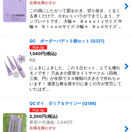
在庫在庫わずか
この渦にしたがって図をかき、切り抜き、くるく
る巻くだけで、かわいいバラができてしまう、テ
ンプレートです。 大輪→ Ｂｅａｕｔｙサイズ 中
輪→ Ｂｌｏｏｍサイズ 小輪→ Ｂｕｄサイズ …
QC ボーダーバディ３個セット
[
Q321
]
1,540
円
(税込)
6点
にょきにょきした、この３点セット、とても優れ
モノです！ 穴あきの変形タイトサークル（四角、
三角、円）が全部で３４種類の大きさで作れちゃ
います！ 適度な棒を探すのに多くの方が苦労して
いたはず…
QCダイ ダリア＆デイジー
[
Q186
]
2,200
円
(税込)
希望小売価格
:
2,640
円
在庫在庫わずか