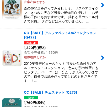
在庫在庫わずか
森の仲間達を作ってみましょう。 リスやアライグ
マ、きつねに狸など可愛い動物目白押し！！ お子
様の工作にもおすすめです。 揺れる目のシール付
きでお得。 タグなどは入っていません。 …
QC【SALE】アルファベットAtoZコレクション
[
Q422
]
1,320
円
(税込)
希望小売価格
:
1,650
円
在庫在庫わずか
2010年春デビューのキット 可愛い台紙付きのア
ルファベットコレクション。 色んな形の練習にも
ピッタリ。 ペーパーは十分たっぷり入っています
ので、自分で台紙を作って楽しむのも良さそうで
す！！…
QC【SALE】チェスキット
[
Q275
]
1,760
円
(税込)