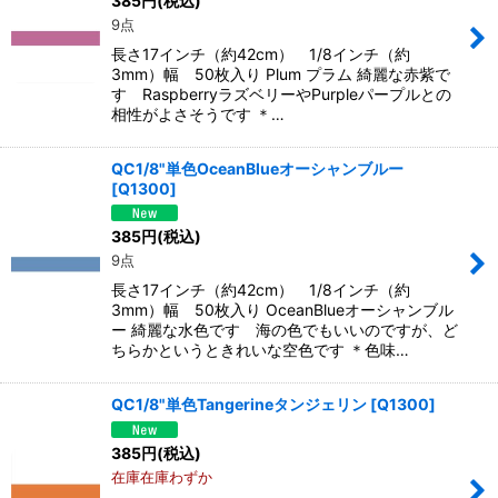
385
円
(税込)
9点
長さ17インチ（約42cm） 1/8インチ（約
3mm）幅 50枚入り Plum プラム 綺麗な赤紫で
す RaspberryラズベリーやPurpleパープルとの
相性がよさそうです ＊…
QC1/8"単色OceanBlueオーシャンブルー
[
Q1300
]
385
円
(税込)
9点
長さ17インチ（約42cm） 1/8インチ（約
3mm）幅 50枚入り OceanBlueオーシャンブル
ー 綺麗な水色です 海の色でもいいのですが、ど
ちらかというときれいな空色です ＊色味…
QC1/8"単色Tangerineタンジェリン
[
Q1300
]
385
円
(税込)
在庫在庫わずか