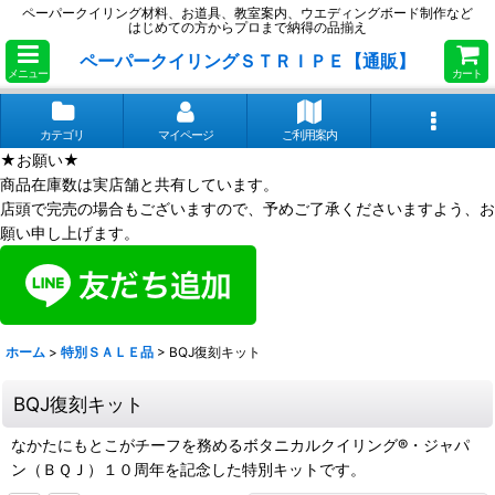
ペーパークイリング材料、お道具、教室案内、ウエディングボード制作など
はじめての方からプロまで納得の品揃え
ペーパークイリングＳＴＲＩＰＥ【通販】
メニュー
カート
カテゴリ
マイページ
ご利用案内
★お願い★
商品在庫数は実店舗と共有しています。
店頭で完売の場合もございますので、予めご了承くださいますよう、お
願い申し上げます。
ホーム
>
特別ＳＡＬＥ品
>
BQJ復刻キット
BQJ復刻キット
なかたにもとこがチーフを務めるボタニカルクイリング®・ジャパ
ン（ＢＱＪ）１０周年を記念した特別キットです。