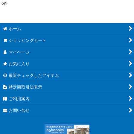
0
件
サブカテゴリ
:
表示数
:
ホーム
ショッピングカート
並び順
:
マイページ
絞り込む
お気に入り
最近チェックしたアイテム
特定商取引法表示
ご利用案内
お問い合せ