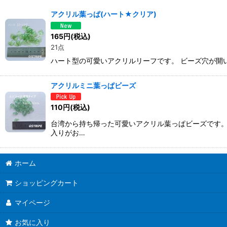
表示数
:
アクリル葉っぱ(ハート★クリア)
並び順
:
165
円
(税込)
21点
ハート型の可愛いアクリルリーフです。 ビーズ穴が開い
アクリルミニ葉っぱビーズ
110
円
(税込)
台湾から持ち帰った可愛いアクリル葉っぱビーズです。
入りがお…
ホーム
ショッピングカート
マイページ
お気に入り