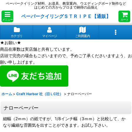
ペーパークイリング材料、お道具、教室案内、ウエディングボード制作など
はじめての方からプロまで納得の品揃え
ペーパークイリングＳＴＲＩＰＥ【通販】
メニュー
カート
カテゴリ
マイページ
ご利用案内
★お願い★
商品在庫数は実店舗と共有しています。
店頭で完売の場合もございますので、予めご了承くださいますよう、お
願い申し上げます。
ホーム
>
Craft Harbor 社（旧ＬC社）
>
ナローペーパー
ナローペーパー
細幅（2ｍｍ）の紙ですが、1/8インチ幅（3ｍｍ）と比較して、か
なり繊細な雰囲気を出すことができます。お試し下さい。