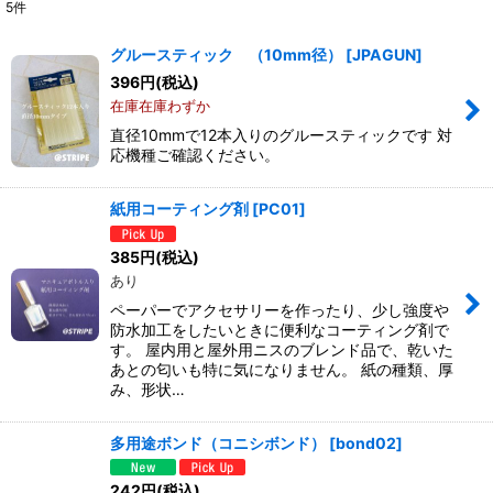
5
件
表示数
:
グルースティック （10mm径）
[
JPAGUN
]
396
円
(税込)
並び順
:
在庫在庫わずか
直径10mmで12本入りのグルースティックです 対
絞り込む
応機種ご確認ください。
紙用コーティング剤
[
PC01
]
385
円
(税込)
あり
ペーパーでアクセサリーを作ったり、少し強度や
防水加工をしたいときに便利なコーティング剤で
す。 屋内用と屋外用ニスのブレンド品で、乾いた
あとの匂いも特に気になりません。 紙の種類、厚
み、形状…
多用途ボンド（コニシボンド）
[
bond02
]
242
円
(税込)