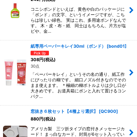
コニシボンドといえば、黄色や白のパッケージに
「ボンド」の文字、というイメージですが、こち
らは珍しい緑色。 実はこれ、多用途ボンドなんで
す。 木・皮・布・紙 同士はもちろん、片方が塩
ビや、金…
紙専用ペーパーキレイ30ml（ボンド）
[
bond01
]
308
円
(税込)
30点
「ペーパーキレイ」というその名の通り、紙工作
にぴったりの糊です。 細口ノズル付きなのでその
まま使えます。 ＊極細の糊ボトルよりは少し口が
大きめです。 お道具箱にポンと入れて置けるコン
パク…
窓抜き６枚セット【4種より選択】
[
QC900
]
880
円
(税込)
アメリカ製 三ツ折タイプの窓付きメッセージカ
ード！ まっ白なカード、封筒が6セット入ってい