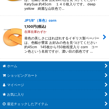
KatySue 約45cm １４０枚入りです。 deep
yellow 綺麗な山吹色で…
JP1/8"（単色）corn
1,100
円
(税込)
在庫在庫わずか
発色の美しさにほれぼれするイギリス製ペーパー
は、色幅が豊富 お好みの色を見つけてください
約45cm 145枚から150枚程度入り corn コー
ン色という名前ですが、濃い目の肌色です …
ホーム
ショッピングカート
マイページ
お気に入り
最近チェックしたアイテム