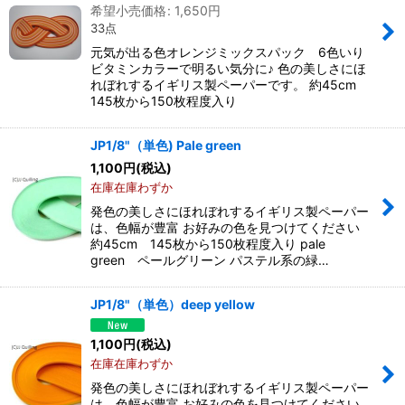
希望小売価格
:
1,650
円
33点
元気が出る色オレンジミックスパック 6色いり
ビタミンカラーで明るい気分に♪ 色の美しさにほ
れぼれするイギリス製ペーパーです。 約45cm
145枚から150枚程度入り
JP1/8"（単色) Pale green
1,100
円
(税込)
在庫在庫わずか
発色の美しさにほれぼれするイギリス製ペーパー
は、色幅が豊富 お好みの色を見つけてください
約45cm 145枚から150枚程度入り pale
green ペールグリーン パステル系の緑…
JP1/8"（単色）deep yellow
1,100
円
(税込)
在庫在庫わずか
発色の美しさにほれぼれするイギリス製ペーパー
は、色幅が豊富 お好みの色を見つけてください