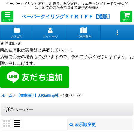
ペーパークイリング材料、お道具、教室案内、ウエディングボード制作など
はじめての方からプロまで納得の品揃え
ペーパークイリングＳＴＲＩＰＥ【通販】
メニュー
カート
カテゴリ
マイページ
ご利用案内
★お願い★
商品在庫数は実店舗と共有しています。
店頭で完売の場合もございますので、予めご了承くださいますよう、お
願い申し上げます。
ホーム
>
【在庫限り】JJQuilling社
>
1/8"ペーパー
1/8"ペーパー
表示順変更
閉じる