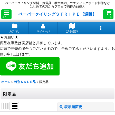
ペーパークイリング材料、お道具、教室案内、ウエディングボード制作など
はじめての方からプロまで納得の品揃え
ペーパークイリングＳＴＲＩＰＥ【通販】
メニュー
カート
カテゴリ
マイページ
ご利用案内
★お願い★
商品在庫数は実店舗と共有しています。
店頭で完売の場合もございますので、予めご了承くださいますよう、お
願い申し上げます。
ホーム
>
特別ＳＡＬＥ品
>
限定品
限定品
表示順変更
閉じる