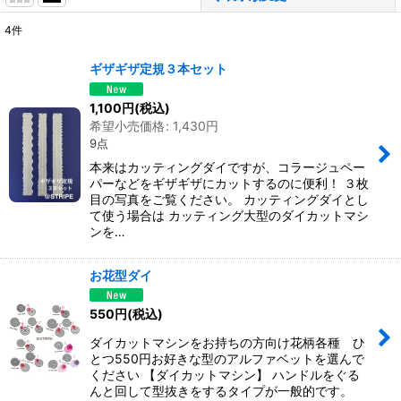
4
件
表示数
:
ギザギザ定規３本セット
並び順
:
1,100
円
(税込)
希望小売価格
:
1,430
円
9点
絞り込む
本来はカッティングダイですが、コラージュペー
パーなどをギザギザにカットするのに便利！ ３枚
目の写真をご覧ください。 カッティングダイとし
て使う場合は カッティング大型のダイカットマシ
ンを…
お花型ダイ
550
円
(税込)
ダイカットマシンをお持ちの方向け花柄各種 ひ
とつ550円お好きな型のアルファベットを選んで
ください 【ダイカットマシン】 ハンドルをぐる
んと回して型抜きをするタイプが一般的です。