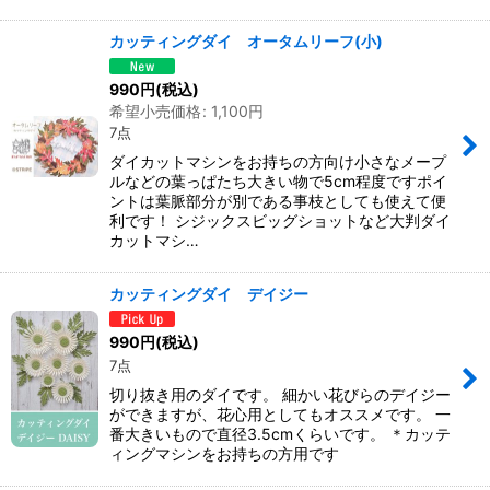
カッティングダイ オータムリーフ(小)
990
円
(税込)
希望小売価格
:
1,100
円
7点
ダイカットマシンをお持ちの方向け小さなメープ
ルなどの葉っぱたち大きい物で5cm程度ですポイ
ントは葉脈部分が別である事枝としても使えて便
利です！ シジックスビッグショットなど大判ダイ
カットマシ…
カッティングダイ デイジー
990
円
(税込)
7点
切り抜き用のダイです。 細かい花びらのデイジー
ができますが、花心用としてもオススメです。 一
番大きいもので直径3.5cmくらいです。 ＊カッテ
ィングマシンをお持ちの方用です