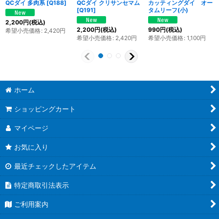
QCダイ 多肉系
[
Q188
]
QCダイ クリサンセマム
カッティングダイ オー
[
Q191
]
タムリーフ(小)
2,200
円
(税込)
2,200
円
(税込)
990
円
(税込)
希望小売価格
:
2,420
円
希望小売価格
:
2,420
円
希望小売価格
:
1,100
円
ホーム
ショッピングカート
マイページ
お気に入り
最近チェックしたアイテム
特定商取引法表示
ご利用案内