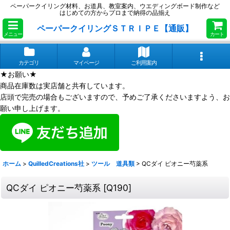
ペーパークイリング材料、お道具、教室案内、ウエディングボード制作など
はじめての方からプロまで納得の品揃え
ペーパークイリングＳＴＲＩＰＥ【通販】
メニュー
カート
カテゴリ
マイページ
ご利用案内
★お願い★
商品在庫数は実店舗と共有しています。
店頭で完売の場合もございますので、予めご了承くださいますよう、お
願い申し上げます。
ホーム
>
QuilledCreations社
>
ツール 道具類
>
QCダイ ピオニー芍薬系
QCダイ ピオニー芍薬系
[
Q190
]