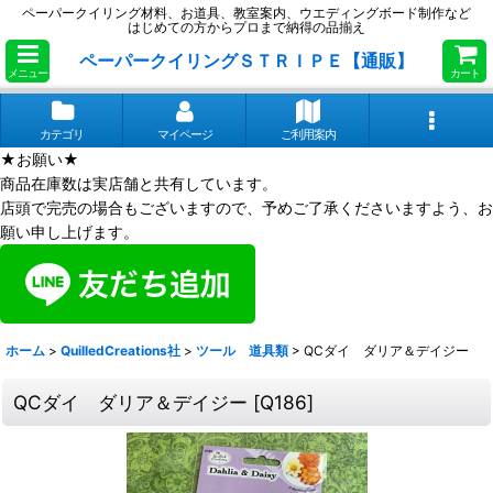
ペーパークイリング材料、お道具、教室案内、ウエディングボード制作など
はじめての方からプロまで納得の品揃え
ペーパークイリングＳＴＲＩＰＥ【通販】
メニュー
カート
カテゴリ
マイページ
ご利用案内
★お願い★
商品在庫数は実店舗と共有しています。
店頭で完売の場合もございますので、予めご了承くださいますよう、お
願い申し上げます。
ホーム
>
QuilledCreations社
>
ツール 道具類
>
QCダイ ダリア＆デイジー
QCダイ ダリア＆デイジー
[
Q186
]