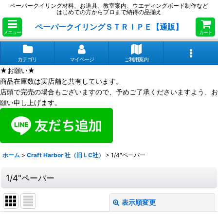
ペーパークイリング材料、お道具、教室案内、ウエディングボード制作など
はじめての方からプロまで納得の品揃え
ペーパークイリングＳＴＲＩＰＥ【通販】
メニュー
カート
カテゴリ
マイページ
ご利用案内
★お願い★
商品在庫数は実店舗と共有しています。
店頭で完売の場合もございますので、予めご了承くださいますよう、お
願い申し上げます。
ホーム
>
Craft Harbor 社（旧ＬC社）
>
1/4"ペーパー
1/4"ペーパー
表示順変更
閉じる