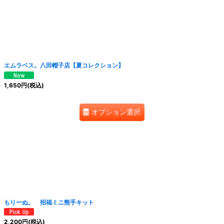
エムラベス。八田帽子店【夏コレクション】
1,650
円
(税込)
オプション選択
もりーぬ。 招福ミニ熊手キット
2,200
円
(税込)