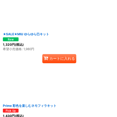
★SALE★MIU ゆらゆら巳キット
1,320
円
(税込)
希望小売価格
:
1,980
円
カートに入れる
Prime 彩色を楽しむネモフィラキット
1,430
円
(税込)