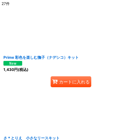
27
件
表示数
:
並び順
:
Prime 彩色を楽しむ撫子（ナデシコ）キット
1,430
円
(税込)
カートに入れる
さ＊とりえ 小さなリースキット