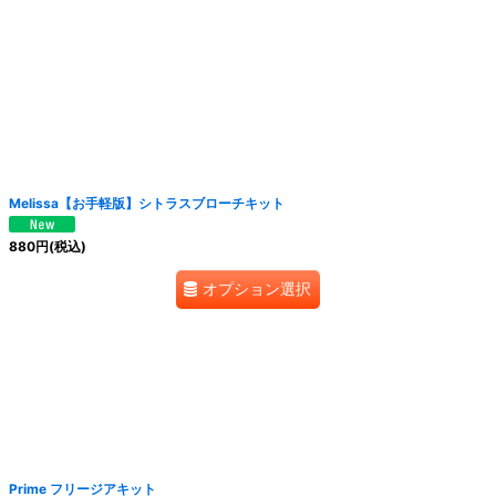
絞り込む
Melissa【お手軽版】シトラスブローチキット
880
円
(税込)
オプション選択
Prime フリージアキット