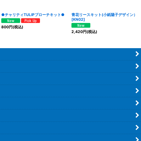
●チャリティTULIPブローチキット●
青花リースキット(小紙陽子デザイン）
[
KN02
]
800
円
(税込)
2,420
円
(税込)