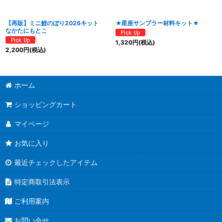
【再販】ミニ鯉のぼり2026キット
★星座サンプラー材料キット★
なかたにもとこ
1,320
円
(税込)
2,200
円
(税込)
ホーム
ショッピングカート
マイページ
お気に入り
最近チェックしたアイテム
特定商取引法表示
ご利用案内
お問い合せ