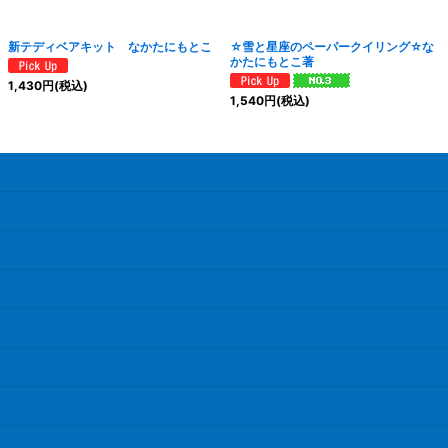
新テディベアキット なかたにもとこ
☆雪と星座のペーパークイリング☆な
かたにもとこ著
1,430
円
(税込)
1,540
円
(税込)