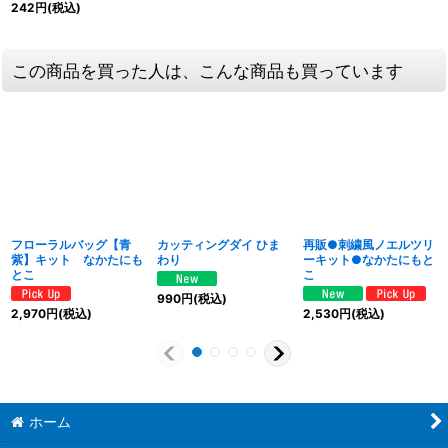
242
円
(税込)
この商品を買った人は、こんな商品も買っています
フローラルバッグ【青
カッティングダイ ひま
再販●刺繍風ノエルツリ
紫】キット なかたにも
わり
ーキット●なかたにもと
とこ
こ
990
円
(税込)
2,970
円
(税込)
2,530
円
(税込)
ホーム