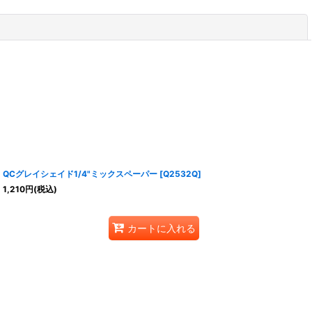
閉じる
QCグレイシェイド1/4"ミックスペーパー
[
Q2532Q
]
1,210
円
(税込)
カートに入れる