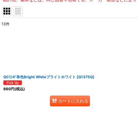
13
件
表示数
:
並び順
:
QC1/4"単色Bright Whiteブライトホワイト
[
Q1375Q
]
660
円
(税込)
カートに入れる