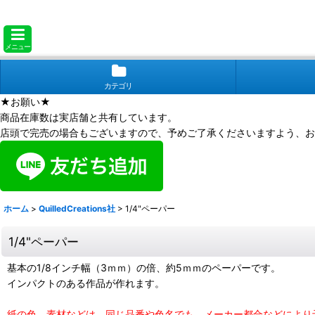
メニュー
カテゴリ
★お願い★
商品在庫数は実店舗と共有しています。
店頭で完売の場合もございますので、予めご了承くださいますよう、お
ホーム
>
QuilledCreations社
>
1/4"ペーパー
1/4"ペーパー
基本の1/8インチ幅（3ｍｍ）の倍、約5ｍｍのペーパーです。
インパクトのある作品が作れます。
紙の色、素材などは、同じ品番や色名でも、メーカー都合などにより