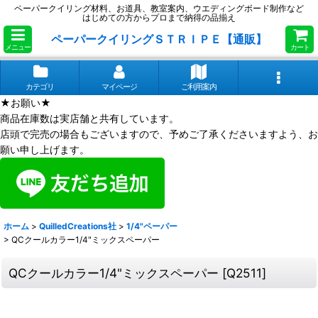
ペーパークイリング材料、お道具、教室案内、ウエディングボード制作など
はじめての方からプロまで納得の品揃え
ペーパークイリングＳＴＲＩＰＥ【通販】
メニュー
カート
カテゴリ
マイページ
ご利用案内
★お願い★
商品在庫数は実店舗と共有しています。
店頭で完売の場合もございますので、予めご了承くださいますよう、お
願い申し上げます。
ホーム
>
QuilledCreations社
>
1/4"ペーパー
>
QCクールカラー1/4"ミックスペーパー
QCクールカラー1/4"ミックスペーパー
[
Q2511
]